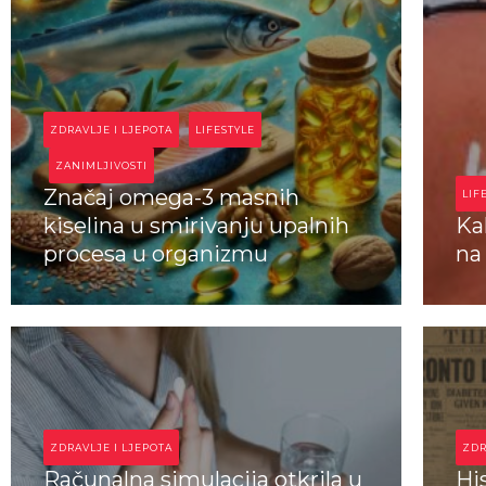
ZDRAVLJE I LJEPOTA
LIFESTYLE
ZANIMLJIVOSTI
Značaj omega-3 masnih
LIF
kiselina u smirivanju upalnih
Ka
procesa u organizmu
na
D
I
ZDRAVLJE I LJEPOTA
ZDR
Računalna simulacija otkrila u
Hi