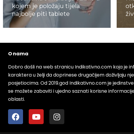
kojem je položaju tijela
ot
najbolje piti tablete
ži
Ali
O nama
Dobro došli na web stranicu Indikativno.com koja je 
karaktera u želji da doprinese drugačijem doživljaju nj
posjetiocima. Od 2019.god Indikativno.com je jedinstv
se možete zabaviti i ujedno saznati korisne informacije i
oblasti.
F
Y
I
a
o
n
c
u
s
e
t
t