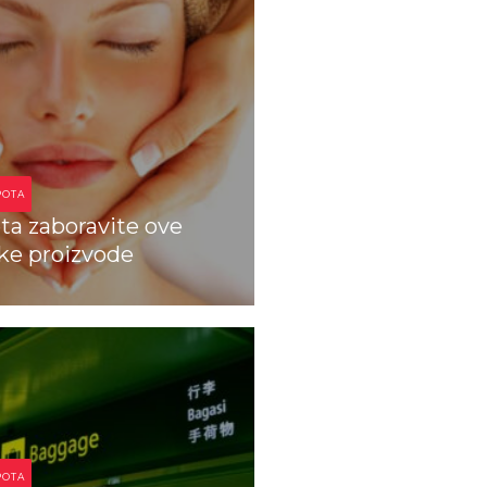
POTA
ta zaboravite ove
ke proizvode
.com
POTA