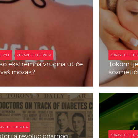
ESTYLE
ZDRAVLJE I LJEPOTA
ZDRAVLJE I LJE
ko ekstremna vrućina utiče
Tokom lje
 vaš mozak?
kozmetič
ndikativno.com
Indikativno
AVLJE I LJEPOTA
storija revolucionarnog
ZDRAVLJE I LJE