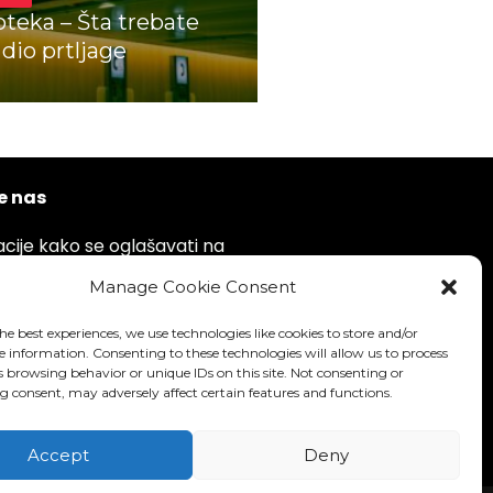
teka – Šta trebate
dio prtljage
e nas
cije kako se oglašavati na
u putem emaila.
Manage Cookie Consent
ail: info@indikativno.com
he best experiences, we use technologies like cookies to store and/or
e information. Consenting to these technologies will allow us to process
s browsing behavior or unique IDs on this site. Not consenting or
Kontakt forma
 consent, may adversely affect certain features and functions.
Accept
Deny