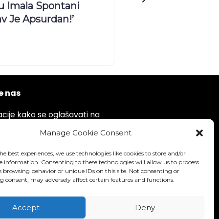
U
etu!
N
e nas
cije kako se oglašavati na
u putem emaila.
Manage Cookie Consent
ail: info@indikativno.com
he best experiences, we use technologies like cookies to store and/or
e information. Consenting to these technologies will allow us to process
s browsing behavior or unique IDs on this site. Not consenting or
Kontakt forma
 consent, may adversely affect certain features and functions.
Accept
Deny