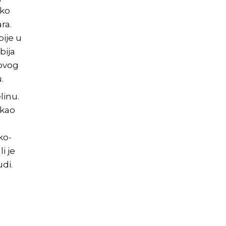
ako
ra.
bije u
bija
rovog
.
linu.
ikao
ko-
i je
di.