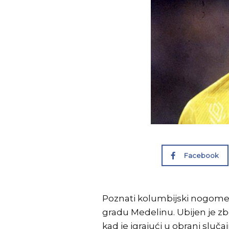
Facebook
Poznati kolumbijski nogometa
gradu Medelinu. Ubijen je z
kad je igrajući u obrani sluča