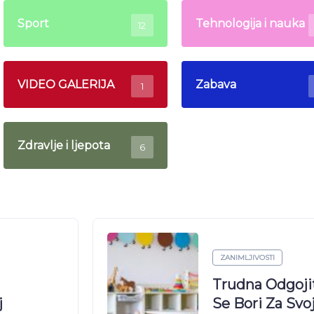
Sport
Tehnologija i nauka
12
VIDEO GALERIJA
Zabava
1
Zdravlje i ljepota
6
ZANIMLJIVOSTI
ecima
Ove Brojke Su
Pravo,
Pogledajte U 