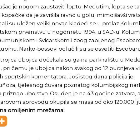
šao je nogom zaustaviti loptu. Međutim, lopta se t
opačke da je završila ravno u golu, mimoišavši vrata
ali su uložen veliki novac kladeći se u prolaz Kolum
Svjetskom prvenstvu u nogometu 1994. u SAD-u. Kolum
, Rumunjskom i Švicarskom i zbog zabijenog Escoba
kupinu. Narko-bossovi odlučili su se osvetiti Escobaru
rojica ubojica dočekala su ga na parkiralištu u Mede
38, pri čemu je ubojica nakon svakog od 12 pucnjeva v
kih sportskih komentatora. Još istog dana policija je
uñoza, tjelesnog čuvara poznatog kolumbijskog nar
a priznao ubojstvo. Osuđen je na 43 godine zatvora, al
barovom sprovodu okupila se masa od oko 120.000 lju
te na omiljenim mrežama: