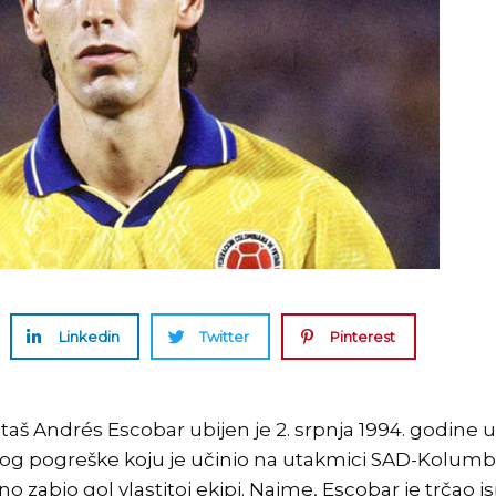
Linkedin
Twitter
Pinterest
š Andrés Escobar ubijen je 2. srpnja 1994. godine u
bog pogreške koju je učinio na utakmici SAD-Kolumbi
jno zabio gol vlastitoj ekipi. Naime, Escobar je trčao i