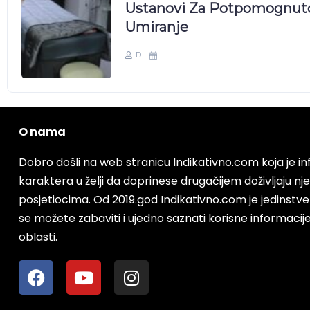
Druga Na Poslu Imala Spo
Pobačaj: ‘Sustav Je Apsurd
D
O nama
Dobro došli na web stranicu Indikativno.com koja je 
karaktera u želji da doprinese drugačijem doživljaju nj
posjetiocima. Od 2019.god Indikativno.com je jedinstv
se možete zabaviti i ujedno saznati korisne informacije i
oblasti.
F
Y
I
a
o
n
c
u
s