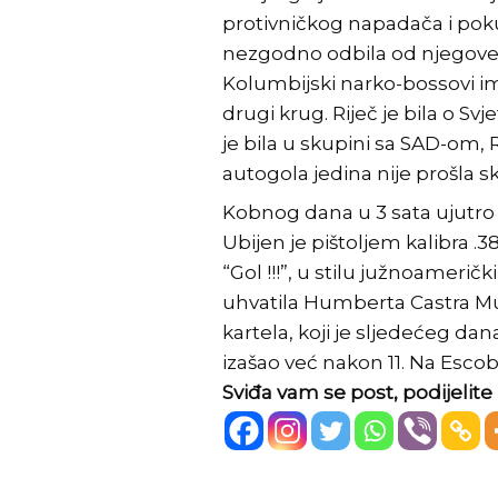
protivničkog napadača i poku
nezgodno odbila od njegove k
Kolumbijski narko-bossovi im
drugi krug. Riječ je bila o 
je bila u skupini sa SAD-om
autogola jedina nije prošla s
Kobnog dana u 3 sata ujutro t
Ubijen je pištoljem kalibra .
“Gol !!!”, u stilu južnoamerič
uhvatila Humberta Castra M
kartela, koji je sljedećeg dan
izašao već nakon 11. Na Esco
Sviđa vam se post, podijeli