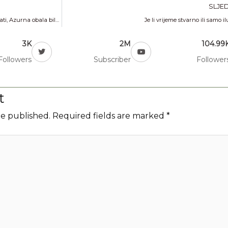
SLJE
Prije nego što su je otkrili britanski aristokrati, Azurna obala bila je siromašno ruralno područje
Je li vrijeme stvarno ili samo il
3K
2M
104.99
Followers
Subscriber
Follower
t
be published.
Required fields are marked
*