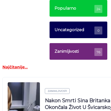
Popularno
24
Uncategorized
0
Zanimljivosti
76
Najčitanije...
ZANIMLJIVOSTI
Trudna Odgojiteljica Mjes
Se Bori Za Svoje Zakonsko 