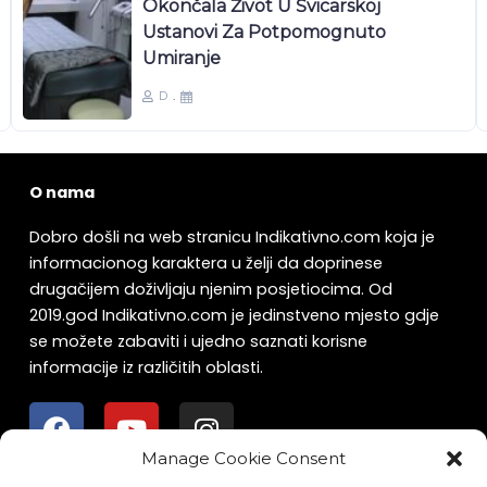
Okončala Život U Švicarskoj
Ustanovi Za Potpomognuto
Umiranje
D
O nama
Dobro došli na web stranicu Indikativno.com koja je
informacionog karaktera u želji da doprinese
drugačijem doživljaju njenim posjetiocima. Od
2019.god Indikativno.com je jedinstveno mjesto gdje
se možete zabaviti i ujedno saznati korisne
informacije iz različitih oblasti.
F
Y
I
a
o
n
c
u
s
Manage Cookie Consent
e
t
t