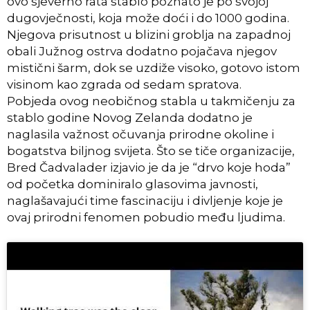
ovo sjeverno rata stablo poznato je po svojoj
dugovječnosti, koja može doći i do 1000 godina.
Njegova prisutnost u blizini groblja na zapadnoj
obali Južnog ostrva dodatno pojačava njegov
mistični šarm, dok se uzdiže visoko, gotovo istom
visinom kao zgrada od sedam spratova.
Pobjeda ovog neobičnog stabla u takmičenju za
stablo godine Novog Zelanda dodatno je
naglasila važnost očuvanja prirodne okoline i
bogatstva biljnog svijeta. Što se tiče organizacije,
Bred Čadvalader izjavio je da je “drvo koje hoda”
od početka dominiralo glasovima javnosti,
naglašavajući time fascinaciju i divljenje koje je
ovaj prirodni fenomen pobudio među ljudima.