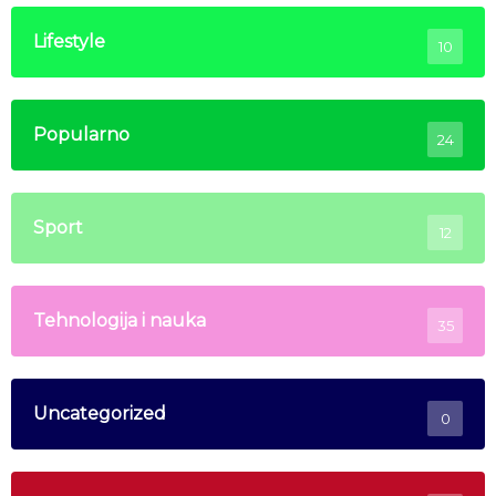
Lifestyle
10
Popularno
24
Sport
12
Tehnologija i nauka
35
Uncategorized
0