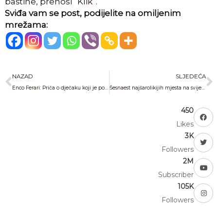
baštine, prenosi “
Klik
“.
Sviđa vam se post, podijelite na omiljenim
mrežama:
Prev
N
NAZAD
SLJEDEĆA
Enco Ferari: Priča o dječaku koji je potkivao mazge
Šesnaest najšarolikijih mjesta na svijetu
450
Likes
3K
Followers
2M
Subscriber
105K
Followers