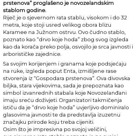
prstenova” proglašeno je novozelandskim
stablom godine.
Riječ je o sjevernom rata stablu, visokom i do 32
metra, koje stoji usred velikog obora blizu
Karamee na Južnom ostrvu. Ovo čudno stablo,
poznato kao “drvo koje hoda” zbog svog izgleda
kao da korača preko polja, osvojilo je srca javnosti i
arborističke zajednice.
Sa svojim korijenjem i granama koje podsjećaju
na ruke, izgleda poput Enta, izmišljene rase
stvorenja iz “Gospodara prstenova”. Ova divovska
biljka, stara vijekovima, sada je prepoznata kao
simbol izvanrednih stabala koje Novozelanđani
imaju sreću doživjeti. Organizatori takmičenja
ističu da je “drvo koje hoda” uvjerljivo dominiralo
glasovima javnosti te da predstavlja izuzetnu
značajku prirode koju treba cijeniti.
Osim što je impresivna po svojoj veličini,