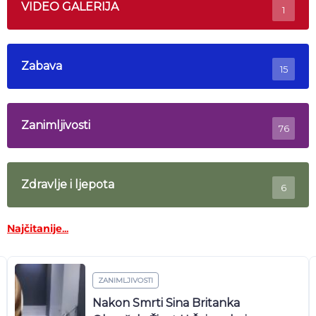
VIDEO GALERIJA
1
Zabava
15
Zanimljivosti
76
Zdravlje i ljepota
6
Najčitanije...
ZANIMLJIVOSTI
Nakon Smrti Sina Britanka