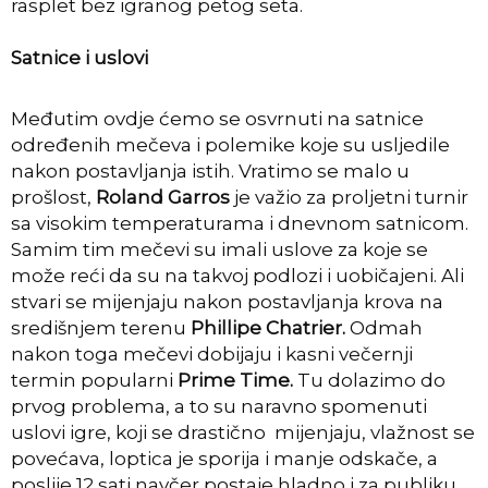
rasplet bez igranog petog seta.
Satnice i uslovi
Međutim ovdje ćemo se osvrnuti na satnice
određenih mečeva i polemike koje su usljedile
nakon postavljanja istih. Vratimo se malo u
prošlost,
Roland Garros
je važio za proljetni turnir
sa visokim temperaturama i dnevnom satnicom.
Samim tim mečevi su imali uslove za koje se
može reći da su na takvoj podlozi i uobičajeni. Ali
stvari se mijenjaju nakon postavljanja krova na
središnjem terenu
Phillipe Chatrier.
Odmah
nakon toga mečevi dobijaju i kasni večernji
termin popularni
Prime Time.
Tu dolazimo do
prvog problema, a to su naravno spomenuti
uslovi igre, koji se drastično mijenjaju, vlažnost se
povećava, loptica je sporija i manje odskače, a
poslije 12 sati navčer postaje hladno i za publiku.