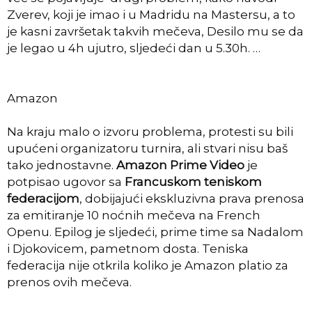
Zverev, koji je imao i u Madridu na Mastersu, a to
je kasni završetak takvih mečeva, Desilo mu se da
je legao u 4h ujutro, sljedeći dan u 5.30h. …
Amazon
Na kraju malo o izvoru problema, protesti su bili
upućeni organizatoru turnira, ali stvari nisu baš
tako jednostavne.
Amazon Prime Video
je
potpisao ugovor sa
Francuskom teniskom
federacijom
, dobijajući ekskluzivna prava prenosa
za emitiranje 10 noćnih mečeva na French
Openu. Epilog je sljedeći, prime time sa Nadalom
i Djokovicem, pametnom dosta. Teniska
federacija nije otkrila koliko je Amazon platio za
prenos ovih mečeva.