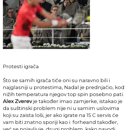
Protesti igrača
Što se samih igrača tiče oni su naravno bili i
najglasniji u protestima, Nadal je prednjačio, kod
nižih temperatura njegov top spin posebno pati.
Alex Zverev
je također imao zamjerke, istakao je
da suštinski problem nije ni u samim uslovima
koji su zaista loši, jer ako igrate na 15 C servis će
vam biti znatno sporiji kao i forheand također,
već se pojavljuje drugi problem, kako navodi