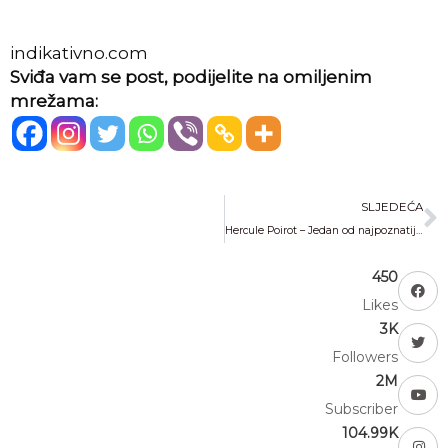
indikativno.com
Sviđa vam se post, podijelite na omiljenim
mrežama:
N
SLJEDEĆA
Hercule Poirot – Jedan od najpoznatijih karaktera spisateljice Agathe Christie kao pronicljivog i nadasve inteligentnog detektiva
450
Likes
3K
Followers
2M
Subscriber
104.99K