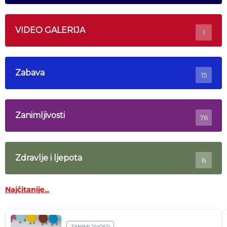
VIDEO GALERIJA
1
Zabava
15
Zanimljivosti
76
Zdravlje i ljepota
6
Najčitanije...
ZANIMLJIVOSTI