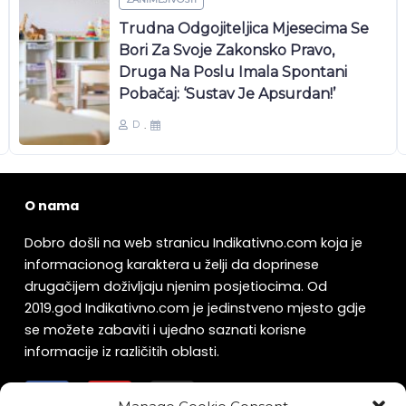
Trudna Odgojiteljica Mjesecima Se
Bori Za Svoje Zakonsko Pravo,
Druga Na Poslu Imala Spontani
Pobačaj: ‘Sustav Je Apsurdan!’
D
O nama
Dobro došli na web stranicu Indikativno.com koja je
informacionog karaktera u želji da doprinese
drugačijem doživljaju njenim posjetiocima. Od
2019.god Indikativno.com je jedinstveno mjesto gdje
se možete zabaviti i ujedno saznati korisne
informacije iz različitih oblasti.
F
Y
I
a
o
n