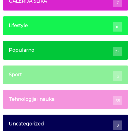
GALERIJA SLIKA
7
Lifestyle
10
Popularno
24
Sport
12
Tehnologija i nauka
35
Uncategorized
0