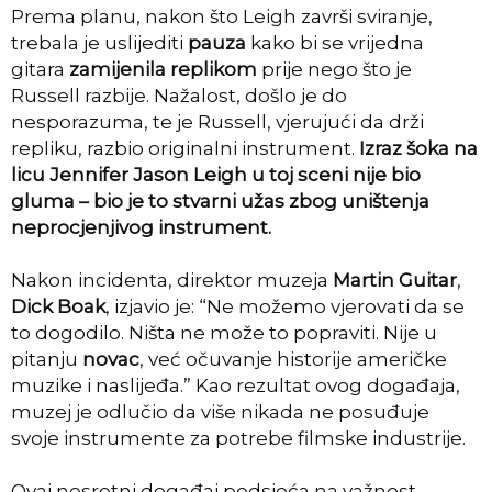
Prema planu, nakon što Leigh završi sviranje,
trebala je uslijediti
pauza
kako bi se vrijedna
gitara
zamijenila replikom
prije nego što je
Russell razbije. Nažalost, došlo je do
nesporazuma, te je Russell, vjerujući da drži
repliku, razbio originalni instrument.
Izraz šoka na
licu Jennifer Jason Leigh u toj sceni nije bio
gluma – bio je to stvarni užas zbog uništenja
neprocjenjivog instrument.
Nakon incidenta, direktor muzeja
Martin Guitar
,
Dick Boak
, izjavio je: “Ne možemo vjerovati da se
to dogodilo. Ništa ne može to popraviti. Nije u
pitanju
novac
, već očuvanje historije američke
muzike i naslijeđa.” Kao rezultat ovog događaja,
muzej je odlučio da više nikada ne posuđuje
svoje instrumente za potrebe filmske industrije.
Ovaj nesretni događaj podsjeća na važnost