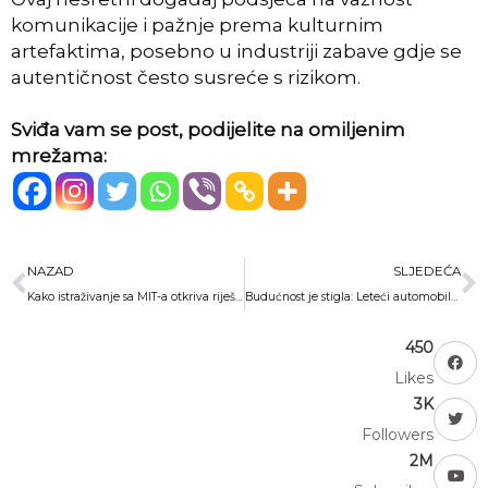
komunikacije i pažnje prema kulturnim
artefaktima, posebno u industriji zabave gdje se
autentičnost često susreće s rizikom.
Sviđa vam se post, podijelite na omiljenim
mrežama:
Prev
N
NAZAD
SLJEDEĆA
Kako istraživanje sa MIT-a otkriva riješenje za smanjenje saobraćajnih gužvi
Budućnost je stigla: Leteći automobili u našim gradovima?
450
Likes
3K
Followers
2M