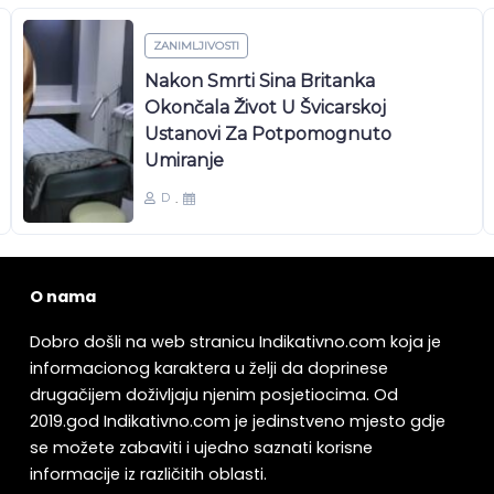
ZANIMLJIVOSTI
Trudna Odgojiteljica Mjesecima Se
Bori Za Svoje Zakonsko Pravo,
Druga Na Poslu Imala Spontani
Pobačaj: ‘Sustav Je Apsurdan!’
D
O nama
Dobro došli na web stranicu Indikativno.com koja je
informacionog karaktera u želji da doprinese
drugačijem doživljaju njenim posjetiocima. Od
2019.god Indikativno.com je jedinstveno mjesto gdje
se možete zabaviti i ujedno saznati korisne
informacije iz različitih oblasti.