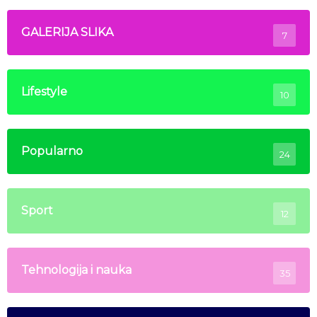
GALERIJA SLIKA
7
Lifestyle
10
Popularno
24
Sport
12
Tehnologija i nauka
35