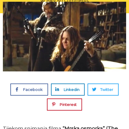
Ali
No Comments
Facebook
Linkedin
Twitter
Pinterest
Tijekom snimanja filma
“Mrska osmorka” (The