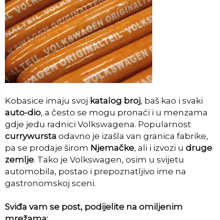
Kobasice imaju svoj
katalog broj
, baš kao i svaki
auto-dio
, a često se mogu pronaći i u menzama
gdje jedu radnici Volkswagena. Popularnost
currywursta
odavno je izašla van granica fabrike,
pa se prodaje širom
Njemačke
, ali i izvozi u
druge
zemlje
. Tako je Volkswagen, osim u svijetu
automobila, postao i prepoznatljivo ime na
gastronomskoj sceni.
Sviđa vam se post, podijelite na omiljenim
mrežama: