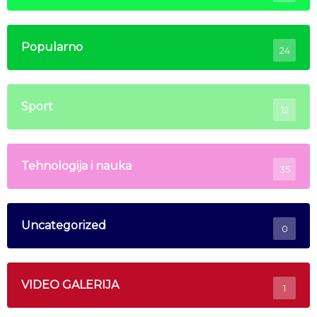
Popularno
24
Sport
12
Tehnologija i nauka
35
Uncategorized
0
VIDEO GALERIJA
1