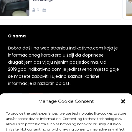
D
O nama
Dobro došli na web stranicu Indikativno.com koja je
informacionog karaktera u želji da doprinese
drugačijem doživljaju njenim posjetiocima. Od
2019.god Indikativno.com je jedinstveno mjesto gdje
se možete zabaviti i ujedno saznati korisne
informacije iz različitih oblasti.
F
Y
I
a
o
n
Manage Cookie Consent
c
u
s
e
t
t
To provide the best experiences, we use technologies like cookies to store
Kontaktirajte nas
and/or access device information. Consenting to these technologies will
b
u
a
allow us to process data such as browsing behavior or unique IDs on
Za sve informacije kako se oglašavati na našem
o
b
g
this site. Not consenting or withdrawing consent, may adversely affect