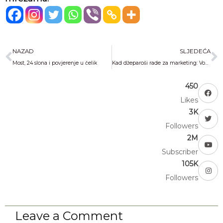
Prev
N
NAZAD
SLJEDEĆA
Most, 24 slona i povjerenje u čelik
Kad džeparoši rade za marketing: Vodafone Rumunija povećao prodaju osiguranja za 591%
450
Likes
3K
Followers
2M
Subscriber
105K
Followers
Leave a Comment