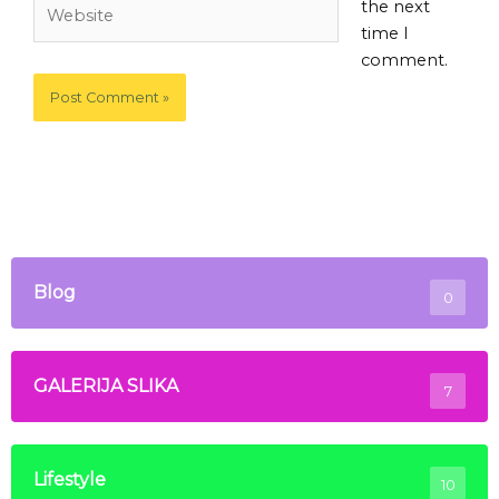
Website
the next
time I
comment.
Blog
0
GALERIJA SLIKA
7
Lifestyle
10