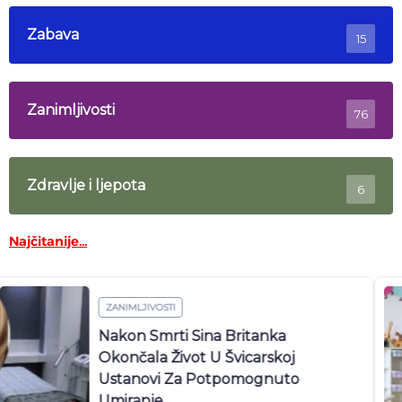
Zabava
15
Zanimljivosti
76
Zdravlje i ljepota
6
Najčitanije...
ZANIMLJIVOSTI
Trudna Odgojiteljica Mjesecima Se
Bori Za Svoje Zakonsko Pravo,
Druga Na Poslu Imala Spontani
Pobačaj: ‘Sustav Je Apsurdan!’