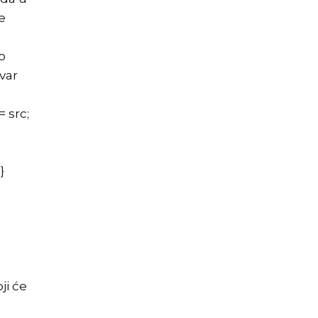
e
o
ovar
= src;
}
ji će