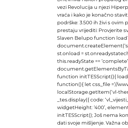
vezi Revolucija u njezi Hipe
vraća i kako je konačno stavi
podrške: 3.500 ih živi s ovi
prestaju vrijediti: Provjerite
Slaven Belupo function loadTE
document.createElement(‘script’
st.onload = st.onreadystatecha
this.readyState == ‘complete’) )
document.getElementsByTagNa
function initTESScript(){ loadT
function(){ let css_file =’//www
localStorage.getItem(‘vl-theme’)
_tes.display({ code: ‘vl_vije
widgetHeight: ‘400’, elementId:
initTESScript(); Još nema kom
dati svoje mišljenje. Važna 