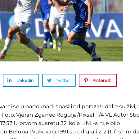
Linkedin
Twitter
Pinterest
i se u nadoknadi spasili od poraza! I dalje su živi,
 Foto: Vjeran Zganec Rogulja/Pixsell 1/4 VL Autor Sti
17:57 U prvom susretu 32. kola HNL-a nije bilo
 Belupa i Vukovara 1991 su odigrali 2-2 (1-1) s tim d