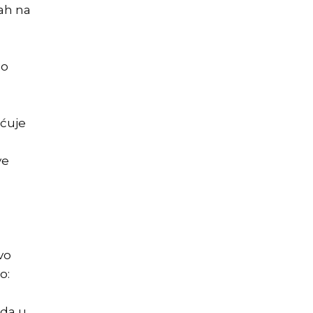
mah na
io
ućuje
ve
vo
o:
ada u