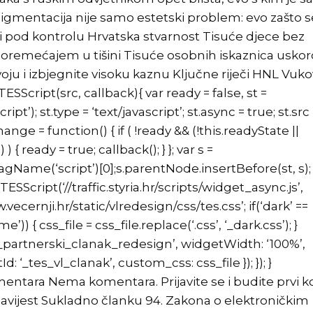
rpigmentacija nije samo estetski problem: evo zašto s
ti pod kontrolu Hrvatska stvarnost Tisuće djece bez
m poremećajem u tišini Tisuće osobnih iskaznica uskor
 svoju i izbjegnite visoku kaznu Ključne riječi HNL Vuk
SScript(src, callback){ var ready = false, st =
); st.type = ‘text/javascript’; st.async = true; st.src 
nge = function() { if ( !ready && (!this.readyState ||
 { ready = true; callback(); } }; var s =
me(‘script’)[0];s.parentNode.insertBefore(st, s); 
ESScript(‘//traffic.styria.hr/scripts/widget_async.js’,
.vecernji.hr/static/vlredesign/css/tes.css’; if(‘dark’ ==
) { css_file = css_file.replace(‘.css’, ‘_dark.css’); }
sti_partnerski_clanak_redesign’, widgetWidth: ‘100%’,
 ‘_tes_vl_clanak’, custom_css: css_file }); }); }
entara Nema komentara. Prijavite se i budite prvi ko
obavijest Sukladno članku 94. Zakona o elektroničkim