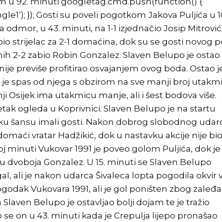
om u 92. minuti googletag.cmd.push(function() {
le1’); }); Gosti su poveli pogotkom Jakova Puljića u 1
a odmor, u 43. minuti, na 1-1 izjednačio Josip Mitrović
io strijelac za 2-1 domaćina, dok su se gosti novog 
čnih 2-2 zabio Robin Gonzalez. Slaven Belupo je ostao 
 nije previše profitirao osvajanjem ovog boda. Ostao j
eko je spas od njega s obzirom na sve manji broj utakm
ji Osijek ima utakmicu manje, ali i šest bodova više.
tak ogleda u Koprivnici. Slaven Belupo je na startu
veliku šansu imali gosti. Nakon dobrog slobodnog udar
omaći vratar Hadžikić, dok u nastavku akcije nije bi
oj minuti Vukovar 1991 je poveo golom Puljića, dok je
rtu dvoboja Gonzalez. U 15. minuti se Slaven Belupo
al, ali je nakon udarca Šivaleca lopta pogodila okvir v
odak Vukovara 1991, ali je gol poništen zbog zaleđa
Slaven Belupo je ostavljao bolji dojam te je tražio
 se on u 43. minuti kada je Crepulja lijepo pronašao