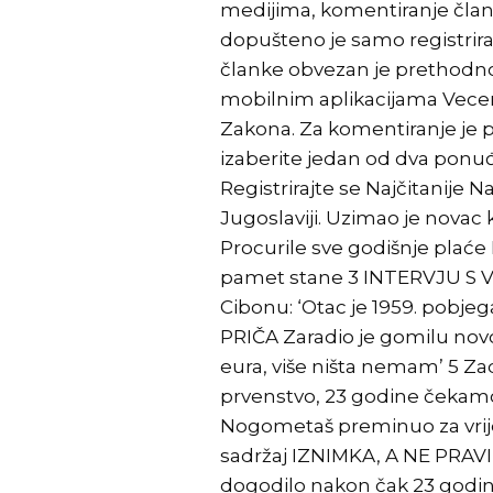
medijima, komentiranje član
dopušteno je samo registriran
članke obvezan je prethodno
mobilnim aplikacijama Vecer
Zakona. Za komentiranje je p
izaberite jedan od dva ponuđen
Registrirajte se Najčitanije 
Jugoslaviji. Uzimao je novac 
Procurile sve godišnje plaće 
pamet stane 3 INTERVJU S 
Cibonu: ‘Otac je 1959. pobjega
PRIČA Zaradio je gomilu novca
eura, više ništa nemam’ 5 Za
prvenstvo, 23 godine čekamo
Nogometaš preminuo za vrije
sadržaj IZNIMKA, A NE PRAVI
dogodilo nakon čak 23 godin