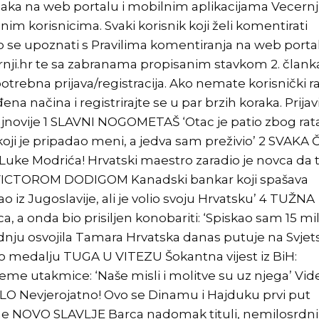
aka na web portalu i mobilnim aplikacijama Vecernji
im korisnicima. Svaki korisnik koji želi komentirati
 se upoznati s Pravilima komentiranja na web portal
nji.hr te sa zabranama propisanim stavkom 2. članka
otrebna prijava/registracija. Ako nemate korisnički r
a načina i registrirajte se u par brzih koraka. Prijav
Najnovije 1 SLAVNI NOGOMETAŠ ‘Otac je patio zbog rat
koji je pripadao meni, a jedva sam preživio’ 2 SVAKA
Luke Modrića! Hrvatski maestro zaradio je novca da t
VICTOROM DODIGOM Kanadski bankar koji spašava
o iz Jugoslavije, ali je volio svoju Hrvatsku’ 4 TUŽNA
, a onda bio prisiljen konobariti: ‘Spiskao sam 15 mi
dnju osvojila Tamara Hrvatska danas putuje na Svjet
 medalju TUGA U VITEZU Šokantna vijest iz BiH:
me utakmice: ‘Naše misli i molitve su uz njega’ Vid
LO Nevjerojatno! Ovo se Dinamu i Hajduku prvi put
e NOVO SLAVLJE Barca nadomak tituli, nemilosrdni 