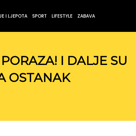
E I LJEPOTA
SPORT
LIFESTYLE
ZABAVA
PORAZA! I DALJE SU
ZA OSTANAK