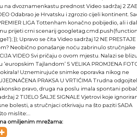
alu na dvoznamenkastu prednost Video sadržaj 2 ZA
Odabrao je Hrvatsku i zgrozio cijeli kontinent. Sa
 PREMIER LIGA Tottenham konačno pobijedio, ali i dal
nu prijeti crni scenarij googletag.cmd.push(function(
e1’); }); Upravo se čita Video sadržaj 12 NE PRESTAJE
m? Neobično ponašanje noću zabrinulo stručnjake
IJA VIDEO Svi pričaju o ovom mjestu. Nalazi se bliz
aju ‘europskim Tajlandom’ 5 VELIKA PROMJENA FOTO
okirala! Uznemirujuće snimke oporavka nikog ne
NEUJEDNAČENA PRAKSA U VRTIĆIMA Trudna odgojitel
akonsko pravo, druga na poslu imala spontani pobač
sadržaj 2 TIJELO ŠALJE SIGNALE Vjetrovi koje ignorira
e bolesti, a stručnjaci otkrivaju na što paziti SADA
o mislite:…
te na omiljenim mrežama: