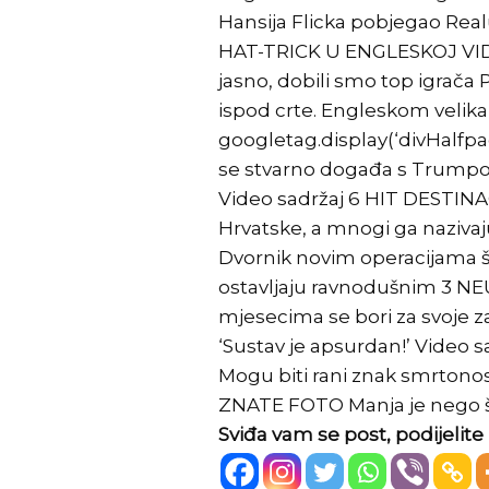
Hansija Flicka pobjegao Re
HAT-TRICK U ENGLESKOJ VIDEO 
jasno, dobili smo top igrača
ispod crte. Engleskom velika
googletag.display(‘divHalfpag
se stvarno događa s Trumpo
Video sadržaj 6 HIT DESTINAC
Hrvatske, a mnogi ga naziv
Dvornik novim operacijama š
ostavljaju ravnodušnim 3 
mjesecima se bori za svoje z
‘Sustav je apsurdan!’ Video 
Mogu biti rani znak smrtonosn
ZNATE FOTO Manja je nego št
Sviđa vam se post, podijeli