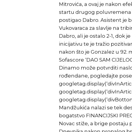
Mitrovića, a ovaj je nakon e
startu drugog poluvremena us
postigao Dabro. Asistent je 
Vukovaraca za slavlje na trib
Dabro, ali je ostalo 2-1, dok
inicijativu te je tražio poziti
nakon što je Gonzalez u 92. 
Sofascore ‘DAO SAM CIJELOG 
Dinamo može potvrditi nasl
rođendane, pogledajte poseb
googletag.display(‘divInArtic
googletag.display(‘divInArtic
googletag.display(‘divBottom
Mandžukića nalazi se tek des
bogatstvo FINANCIJSKI PREO
Novac stiže, a brige postaj
Dnevnika nakon propalog brak