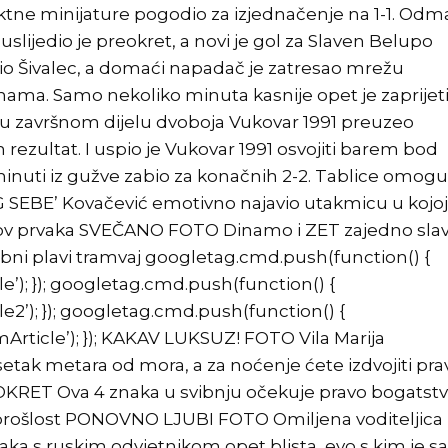
fektne minijature pogodio za izjednačenje na 1-1. Od
lijedio je preokret, a novi je gol za Slaven Belupo
bio Šivalec, a domaći napadač je zatresao mrežu
inama. Samo nekoliko minuta kasnije opet je zaprijet
 je u završnom dijelu dvoboja Vukovar 1991 preuzeo
van rezultat. I uspio je Vukovar 1991 osvojiti barem bod
minuti iz gužve zabio za konačnih 2-2. Tablice omog
SEBE’ Kovačević emotivno najavio utakmicu u kojoj
ov prvaka SVEČANO FOTO Dinamo i ZET zajedno sla
ni plavi tramvaj googletag.cmd.push(function() {
le’); }); googletag.cmd.push(function() {
le2’); }); googletag.cmd.push(function() {
Article’); }); KAKAV LUKSUZ! FOTO Vila Marija
etak metara od mora, a za noćenje ćete izdvojiti pra
KRET Ova 4 znaka u svibnju očekuje pravo bogatstv
u prošlost PONOVNO LJUBI FOTO Omiljena voditeljica
a s ruskim odvjetnikom opet blista, evo s kim je s