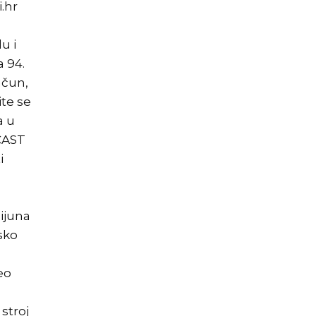
.hr
u i
 94.
ačun,
ite se
a u
 ČAST
i
lijuna
sko
eo
stroj