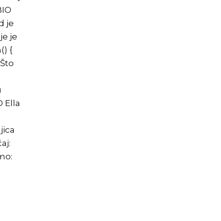
BIO
d je
je je
) {
 Što
u
 Ella
jica
aj:
mo: