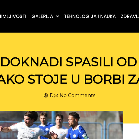
IMLJIVOSTI
GALERIJA
TEHNOLOGIJA I NAUKA
ZDRAVLJ
DOKNADI SPASILI OD 
 KAKO STOJE U BORBI 
D
No Comments