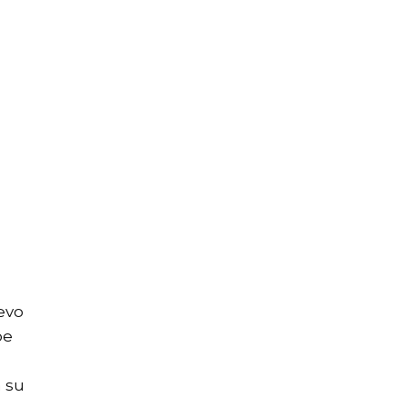
 evo
pe
a su