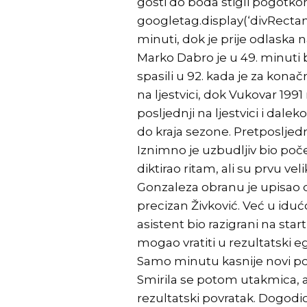
gosti do boda stigli pogotk
googletag.display(‘divRectang
minuti, dok je prije odlaska n
Marko Dabro je u 49. minuti b
spasili u 92. kada je za kona
na ljestvici, dok Vukovar 1991
posljednji na ljestvici i dal
do kraja sezone. Pretposljedn
Iznimno je uzbudljiv bio poče
diktirao ritam, ali su prvu 
Gonzaleza obranu je upisao d
precizan Živković. Već u iduć
asistent bio razigrani na sta
mogao vratiti u rezultatski eg
Samo minutu kasnije novi pog
Smirila se potom utakmica, a 
rezultatski povratak. Dogodio