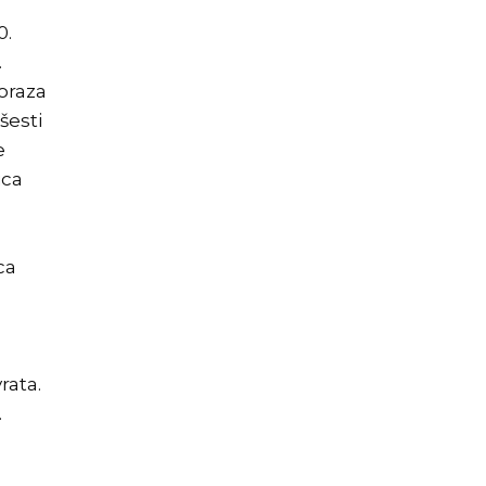
0.
.
poraza
šesti
e
ica
ca
o
rata.
.